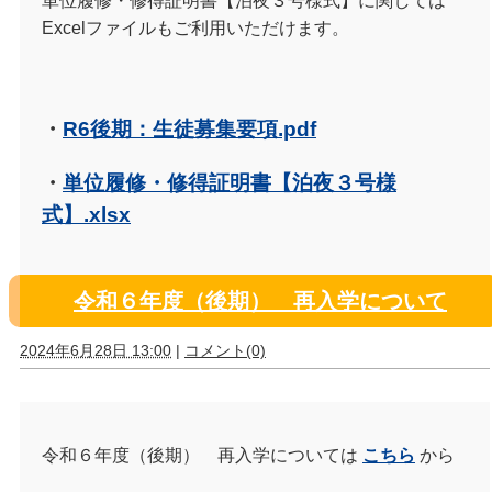
単位履修・修得証明書【泊夜３号様式】に関しては
Excelファイルもご利用いただけます。
・
R6後期：生徒募集要項.pdf
・
単位履修・修得証明書【泊夜３号様
式】.xlsx
令和６年度（後期） 再入学について
2024年6月28日 13:00
|
コメント(0)
令和６年度（後期） 再入学については
こちら
から