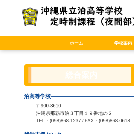
ホーム
学校案内
創立50周年記
学校要覧
夜間部スクー
職員必携(内規)
いじめ防止基
学校紹介VTR
総合案内
泊高等学校
〒900-8610
沖縄県那覇市泊３丁目１９番地の２
TEL：(098)868-1237 / FAX：(098)868-0618