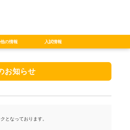
の他の情報
入試情報
の対応
学校見学の問い合わせ
高校入試 受検生へ
転籍・転入学・編入学 希望者へ
再入学 希望者へ
合否判定基準へ
のお知らせ
ークとなっております。