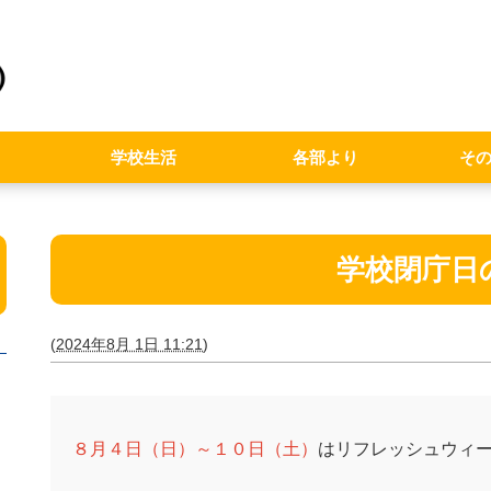
学校生活
各部より
そ
念事業
ルポリシー
本方針
行事予定表
学校行事
シラバス
教育課程
教務部
進路指導部
生徒支援部
環境保健部・渉外
校内駐車のご協力について
台風時
学校閉庁日
(
2024年8月 1日 11:21
)
８月４日（日）～１０日（土）
はリフレッシュウィ